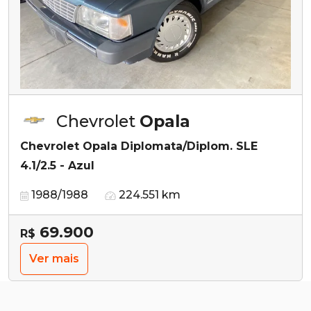
Chevrolet
Opala
Chevrolet Opala Diplomata/Diplom. SLE
4.1/2.5 - Azul
1988/1988
224.551 km
69.900
R$
Ver mais