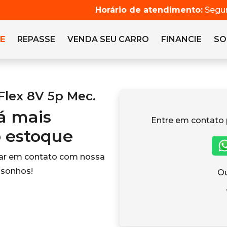
Horário de atendimento:
Segun
E
REPASSE
VENDA SEU CARRO
FINANCIE
SO
Flex 8V 5p Mec.
tá mais
Entre em contato 
o estoque
rar em contato com nossa
 sonhos!
Ou