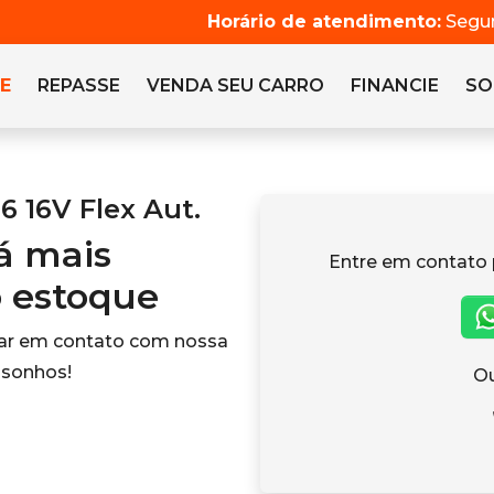
Horário de atendimento:
Segun
E
REPASSE
VENDA SEU CARRO
FINANCIE
SO
6 16V Flex Aut.
tá mais
Entre em contato 
o estoque
rar em contato com nossa
 sonhos!
Ou