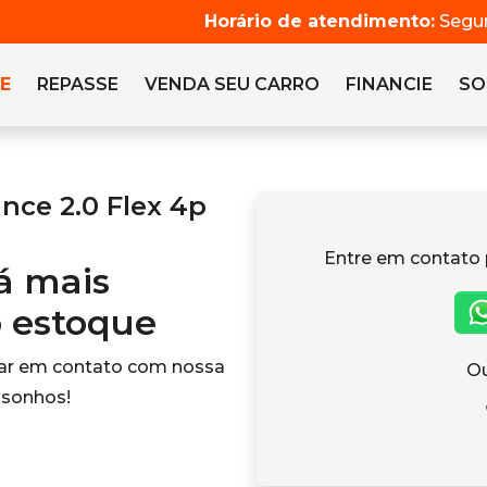
Horário de atendimento:
Segun
E
REPASSE
VENDA SEU CARRO
FINANCIE
SO
ce 2.0 Flex 4p
Entre em contato 
tá mais
o estoque
rar em contato com nossa
Ou
 sonhos!