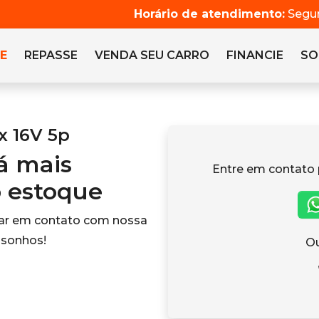
Horário de atendimento:
Segun
E
REPASSE
VENDA SEU CARRO
FINANCIE
SO
x 16V 5p
tá mais
Entre em contato 
o estoque
rar em contato com nossa
 sonhos!
Ou