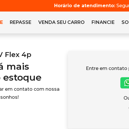
Horário de atendimento:
Segun
E
REPASSE
VENDA SEU CARRO
FINANCIE
SO
V Flex 4p
tá mais
Entre em contato 
o estoque
rar em contato com nossa
 sonhos!
Ou