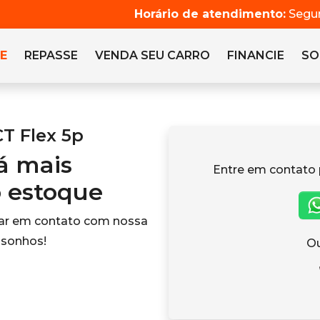
Horário de atendimento:
Segun
E
REPASSE
VENDA SEU CARRO
FINANCIE
SO
CT Flex 5p
tá mais
Entre em contato 
o estoque
rar em contato com nossa
 sonhos!
Ou