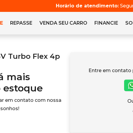
Horário de atendimento:
Segun
E
REPASSE
VENDA SEU CARRO
FINANCIE
SO
6V Turbo Flex 4p
Entre em contato 
tá mais
o estoque
rar em contato com nossa
Ou
 sonhos!