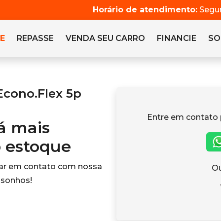
Horário de atendimento:
Segun
E
REPASSE
VENDA SEU CARRO
FINANCIE
SO
Econo.Flex 5p
Entre em contato 
tá mais
o estoque
rar em contato com nossa
Ou
 sonhos!