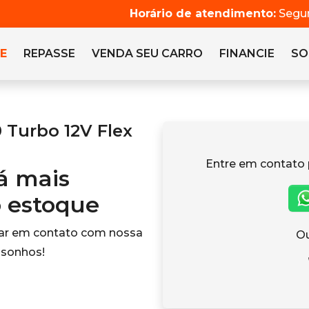
Horário de atendimento:
Segun
E
REPASSE
VENDA SEU CARRO
FINANCIE
SO
 Turbo 12V Flex
Entre em contato 
tá mais
o estoque
rar em contato com nossa
Ou
 sonhos!