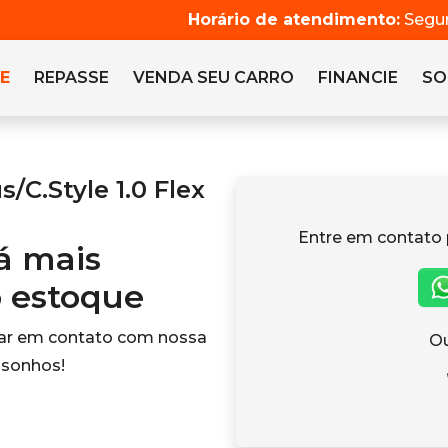
Horário de atendimento:
Segun
E
REPASSE
VENDA SEU CARRO
FINANCIE
SO
C.Style 1.0 Flex
Entre em contato 
tá mais
o estoque
rar em contato com nossa
Ou
 sonhos!