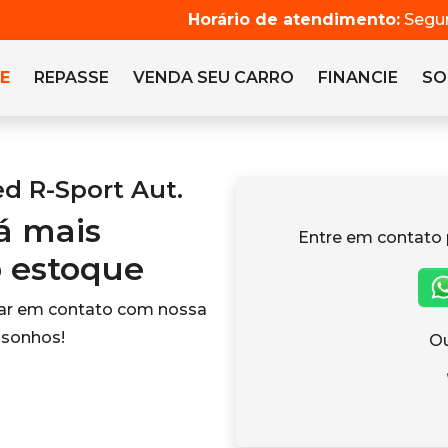
Horário de atendimento:
Segun
E
REPASSE
VENDA SEU CARRO
FINANCIE
SO
d R-Sport Aut.
tá mais
Entre em contato 
o estoque
rar em contato com nossa
 sonhos!
Ou