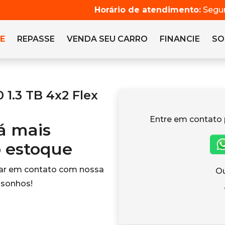
Horário de atendimento:
Segun
E
REPASSE
VENDA SEU CARRO
FINANCIE
SO
1.3 TB 4x2 Flex
Entre em contato 
tá mais
o estoque
rar em contato com nossa
Ou
 sonhos!