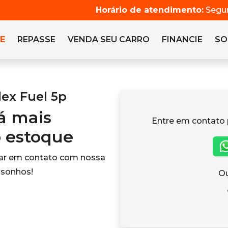
Horário de atendimento:
Segun
E
REPASSE
VENDA SEU CARRO
FINANCIE
SO
lex Fuel 5p
tá mais
Entre em contato 
o estoque
rar em contato com nossa
 sonhos!
Ou