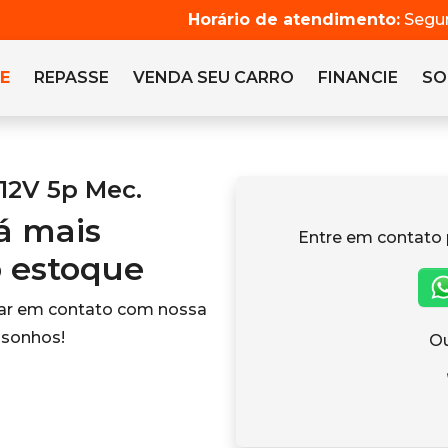
Horário de atendimento:
Segun
E
REPASSE
VENDA SEU CARRO
FINANCIE
SO
 12V 5p Mec.
tá mais
Entre em contato 
o estoque
rar em contato com nossa
 sonhos!
Ou