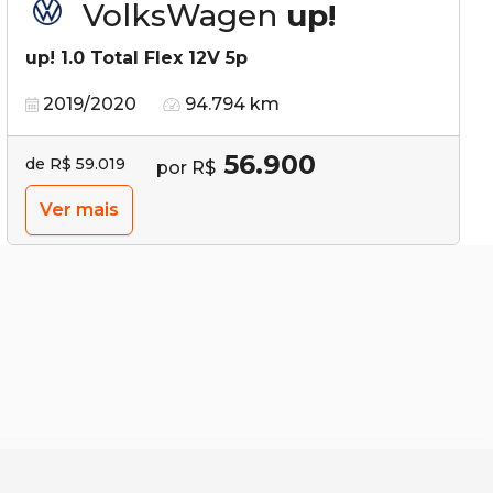
VolksWagen
up!
up! 1.0 Total Flex 12V 5p
2019/2020
94.794 km
56.900
de R$ 59.019
por R$
Ver mais