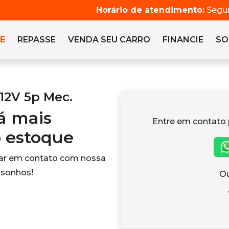
Horário de atendimento:
Segun
E
REPASSE
VENDA SEU CARRO
FINANCIE
SO
 12V 5p Mec.
tá mais
Entre em contato 
o estoque
rar em contato com nossa
 sonhos!
Ou