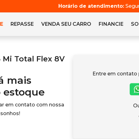
Horário de atendimento:
Segun
E
REPASSE
VENDA SEU CARRO
FINANCIE
SO
Mi Total Flex 8V
Entre em contato 
tá mais
o estoque
rar em contato com nossa
Ou
 sonhos!