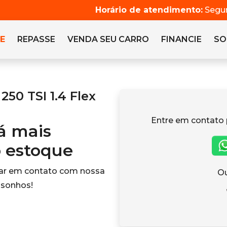
Horário de atendimento:
Segun
E
REPASSE
VENDA SEU CARRO
FINANCIE
SO
50 TSI 1.4 Flex
Entre em contato 
tá mais
o estoque
rar em contato com nossa
Ou
 sonhos!