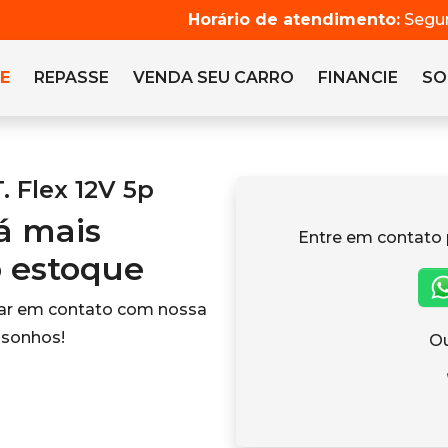
Horário de atendimento:
Segun
E
REPASSE
VENDA SEU CARRO
FINANCIE
SO
. Flex 12V 5p
tá mais
Entre em contato 
o estoque
rar em contato com nossa
 sonhos!
Ou