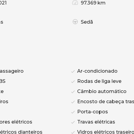
021
97.369 km
as
Sedã
assageiro
Ar-condicionado
BS
Rodas de liga leve
te
Câmbio automático
iros
Encosto de cabeça tras
Porta-copos
ores elétricos
Travas elétricas
étricos dianteiros
Vidros elétricos traseir