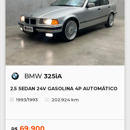
BMW
325iA
2.5 SEDAN 24V GASOLINA 4P AUTOMÁTICO
1993/1993
202.924 km
69.900
R$