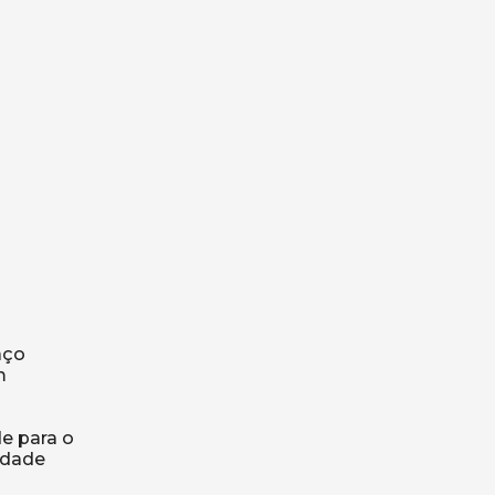
aço
m
e para o
idade