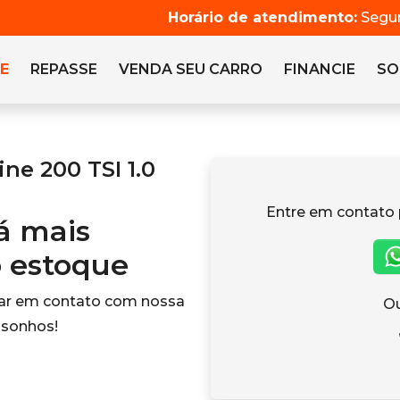
Horário de atendimento:
Segun
E
REPASSE
VENDA SEU CARRO
FINANCIE
SO
ne 200 TSI 1.0
Entre em contato 
tá mais
o estoque
rar em contato com nossa
Ou
 sonhos!